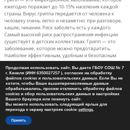
ежегодно поражает до 10-15% населения каждой
страны. Вирус гриппа передаётся от человека к
человеку очень легко и незаметно: при разговоре,
кашле, чихании. Риск заболеть есть у каждого.
Самый высокий риск распространения инфекции
существует в детских коллективах. Грипп — это
заболевание, которое можно предотвратить.
Наиболее эффективным, удобным и безопасным
средством профилактики гриппа являются
Продолжая использовать сайт, Вы даете ГБОУ СОШ № 7
современные вакцины. Противогриппозные
г. Кинеля (ИНН 6350027257 ), согласие на обработку
вакцины, применяемые в правильной дозе и в
файлов cookies и пользовательских данных. Если Вы не
нужное время, защищают от заболевания гриппом
хотите, чтобы Ваши вышеперечисленные данные
обрабатывались, просим отключить обработку файлов
до 80% детей и взрослых. Если даже привитый
cookies и сбор пользовательских данных в настройках
человек и заболеет гриппом, он защищён от
Вашего браузера или покинуть сайт.
тяжёлых осложнений. Да и само заболевание
Вы можете использовать следующий ярлык для
перехода к экрану настроек cookie:
settings
.
протекает гораздо легче.
Принять